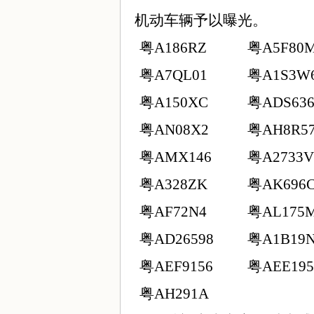
机动车辆予以曝光。
粤
A186RZ
粤
A5F80
粤
A7QL01
粤
A1S3W
粤
A150XC
粤
ADS636
粤
AN08X2
粤
AH8R5
粤
AMX146
粤
A2733V
粤
A328ZK
粤
AK696
粤
AF72N4
粤
AL175
粤
AD26598
粤
A1B19
粤
AEF9156
粤
AEE195
粤
AH291A