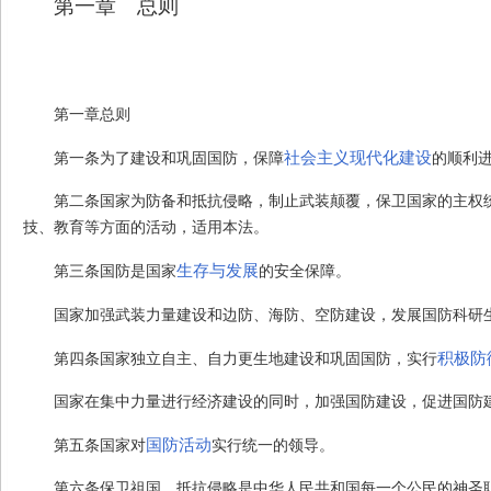
第一章 总则
第一章
总
则
社会主义现代化建设
第一条
为了建设和巩固国防，保障
的顺利
第二条
国家为防备和抵抗侵略，制止武装颠覆，保卫国家的主权
技、教育等方面的活动，适用本法。
生存与发展
第三条
国防是国家
的安全保障。
国家加强武装力量建设和边防、海防、空防建设，发展国防科研
积极防
第四条
国家独立自主、自力更生地建设和巩固国防，实行
国家在集中力量进行经济建设的同时，加强国防建设，促进国防
国防活动
第五条
国家对
实行统一的领导。
第六条
保卫祖国、抵抗侵略是中华人民共和国每一个公民的神圣