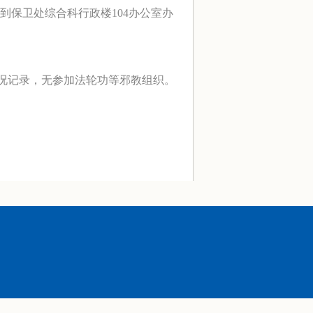
到保卫处综合科行政楼
104
办公室办
况记录，无参加法轮功等邪教组织。