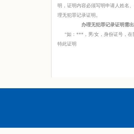
明，证明内容必须写明申请人姓名、
理无犯罪记录证明。
办理无犯罪记录证明需出
“如：
***
，男
/
女，身份证号，在
特此证明