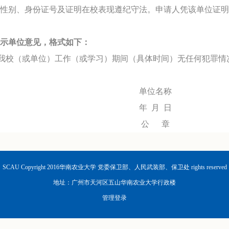
性别、身份证号及证明在校表现遵纪守法。申请人凭该单位证明
示单位意见，格式如下：
我校（或单位）工作（或学习）期间（具体时间）无任何犯罪情
单位名称
年
月
日
公
章
SCAU Copyright 2016华南农业大学 党委保卫部、人民武装部、保卫处 rights reserved
地址：广州市天河区五山华南农业大学行政楼
管理登录